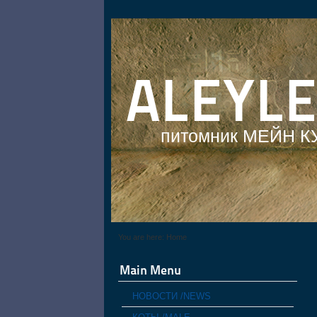
ALEYL
питомник МЕЙН К
You are here:
Home
Main Menu
НОВОСТИ /NEWS